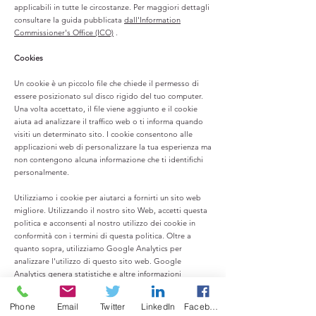
applicabili in tutte le circostanze. Per maggiori dettagli
consultare la guida pubblicata
dall'Information
Commissioner's Office (ICO)
.
Cookies
Un cookie è un piccolo file che chiede il permesso di
essere posizionato sul disco rigido del tuo computer.
Una volta accettato, il file viene aggiunto e il cookie
aiuta ad analizzare il traffico web o ti informa quando
visiti un determinato sito. I cookie consentono alle
applicazioni web di personalizzare la tua esperienza ma
non contengono alcuna informazione che ti identifichi
personalmente.
Utilizziamo i cookie per aiutarci a fornirti un sito web
migliore. Utilizzando il nostro sito Web, accetti questa
politica e acconsenti al nostro utilizzo dei cookie in
conformità con i termini di questa politica. Oltre a
quanto sopra, utilizziamo Google Analytics per
analizzare l'utilizzo di questo sito web. Google
Analytics genera statistiche e altre informazioni
sull'utilizzo del sito Web tramite cookie, che vengono
memorizzati sui computer degli utenti. Le informazioni
Phone
Email
Twitter
LinkedIn
Facebook
generate relative al nostro sito web vengono utilizzate