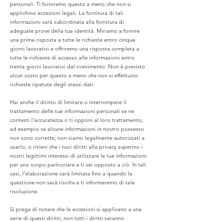
personali. Ti forniremo questo a meno che non si
applichino eccezioni legali. La fornitura di tali
informazioni sarà subordinata alla fornitura di
adeguate prove della tua identità. Miriamo a fornire
una prima risposta a tutte le richieste entro cinque
giorni lavorativi e offriremo una risposta completa a
tutte le richieste di accesso alle informazioni entro
trenta giorni lavorativi dal ricevimento. Non è previsto
alcun costo per questo a meno che non si effettuino
richieste ripetute degli stessi dati.
Hai anche il diritto di limitare o interrompere il
trattamento delle tue informazioni personali se ne
contesti l'accuratezza o ti opponi al loro trattamento,
ad esempio se alcune informazioni in nostro possesso
non sono corrette; non siamo legalmente autorizzati a
usarlo; o ritieni che i tuoi diritti alla privacy superino i
nostri legittimi interessi di utilizzare le tue informazioni
per uno scopo particolare e ti sei opposto a ciò. In tali
casi, l'elaborazione sarà limitata fino a quando la
questione non sarà risolta e ti informeremo di tale
risoluzione.
Si prega di notare che le eccezioni si applicano a una
serie di questi diritti; non tutti i diritti saranno